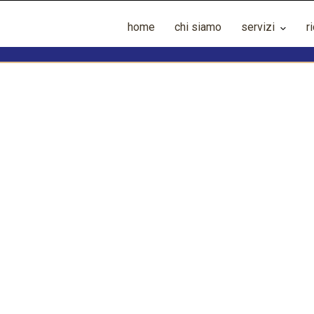
home
chi siamo
servizi
r