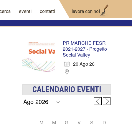
icerca
eventi
contatti
lavora con noi
PR MARCHE FESR
2021-2027 - Progetto
Social Valley
20 Ago 26
CALENDARIO EVENTI
L
M
M
G
V
S
D