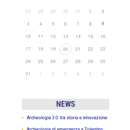
27
28
29
30
31
1
2
9
3
4
5
6
7
8
10
11
12
13
14
15
16
17
18
19
21
22
23
20
24
25
26
27
28
29
30
31
1
2
3
4
5
6
NEWS
Archeologia 3.0: tra storia e innovazione
Archeologia di emergenza a Tolentino