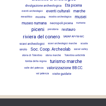
Età picena
divulgazione archeologica
eventi culturali
marche
eventi archeologici
musei
mostra
mesolitico
mostra archeologica
museo numana
necropoli picena
numana
piceni
restauro
preistoria
riviera del conero
SABAP AP-FM-MC
scavi archeologici
scavi archeologici marche
scuola
Soc. Coop. Archeolab
sirolo
social valley
storia di Tolentino
storia marche
Tolentino antichità
turismo marche
tomba della regina
valorizzazione BB.CC.
valle del potenza
visite guidate
val potenza