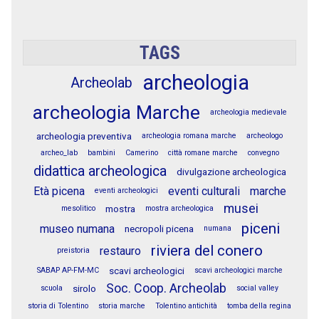
TAGS
archeologia
Archeolab
archeologia Marche
archeologia medievale
archeologia preventiva
archeologia romana marche
archeologo
archeo_lab
bambini
Camerino
città romane marche
convegno
didattica archeologica
divulgazione archeologica
Età picena
eventi culturali
marche
eventi archeologici
musei
mostra
mesolitico
mostra archeologica
piceni
museo numana
necropoli picena
numana
riviera del conero
restauro
preistoria
scavi archeologici
SABAP AP-FM-MC
scavi archeologici marche
Soc. Coop. Archeolab
sirolo
scuola
social valley
storia di Tolentino
storia marche
Tolentino antichità
tomba della regina