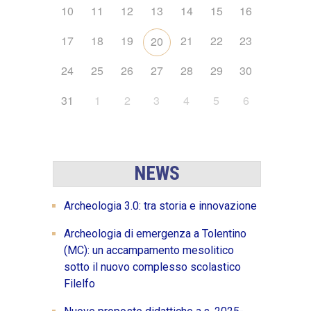
10
11
12
13
14
15
16
17
18
19
21
22
23
20
24
25
26
27
28
29
30
31
1
2
3
4
5
6
NEWS
Archeologia 3.0: tra storia e innovazione
Archeologia di emergenza a Tolentino
(MC): un accampamento mesolitico
sotto il nuovo complesso scolastico
Filelfo