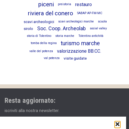
piceni
restauro
preistoria
riviera del conero
SABAP AP-FM-MC
scavi archeologici
scavi archeologici marche
scuola
Soc. Coop. Archeolab
sirolo
social valley
storia di Tolentino
storia marche
Tolentino antichità
turismo marche
tomba della regina
valorizzazione BB.CC.
valle del potenza
visite guidate
val potenza
Resta aggiornato:
iscriviti alla nostra newsletter.
Email