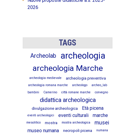
Nuove proposte didattiche a.s. 2025-
2026
TAGS
archeologia
Archeolab
archeologia Marche
archeologia preventiva
archeologia medievale
archeologia romana marche
archeologo
archeo_lab
bambini
Camerino
città romane marche
convegno
didattica archeologica
Età picena
divulgazione archeologica
eventi culturali
marche
eventi archeologici
musei
mostra
mesolitico
mostra archeologica
museo numana
necropoli picena
numana