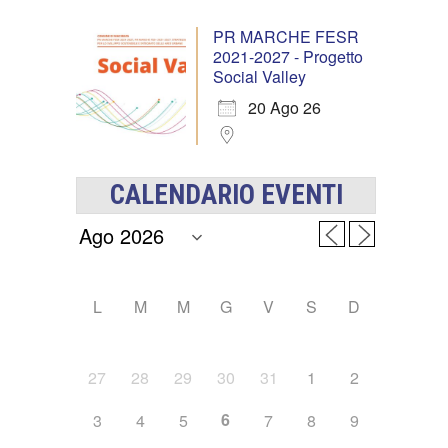
PR MARCHE FESR
2021-2027 - Progetto
Social Valley
20 Ago 26
CALENDARIO EVENTI
L
M
M
G
V
S
D
27
28
29
30
31
1
2
6
3
4
5
7
8
9