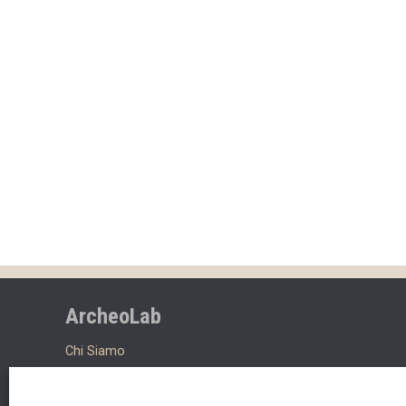
ArcheoLab
Chi Siamo
Contatti
Lavora con noi