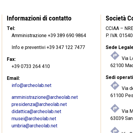
Informazioni di contatto
Società C
Tel:
CCIAA – NR
Amministrazione +39 389 690 9864
P. IVA: 0154
Info e preventivi +39 347 122 7477
Sede Legale
Via L
Fax:
62100 Mac
+39 0733 264 410
Sedi operati
Email:
info@archeolab.net
Via d
61100 Pes
amministrazione@archeolab.net
presidenza@archeolab.net
Via 
didattica@archeolab.net
63039 San 
musei@archeolab.net
umbria@archeolab.net