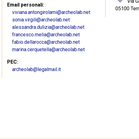
Via G
Email personali:
05100 Tern
viviana.antongirolami@archeolab.net
sonia.virgili@archeolab.net
alessandra.dulizia@archeolab.net
francesco.melia@archeolab.net
fabio.dellarocca@archeolab.net
marina.cerquetella@archeolab.net
PEC:
archeolab@legalmail.it