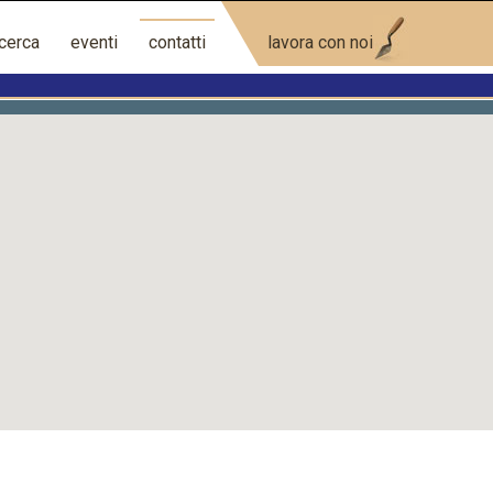
icerca
eventi
contatti
lavora con noi