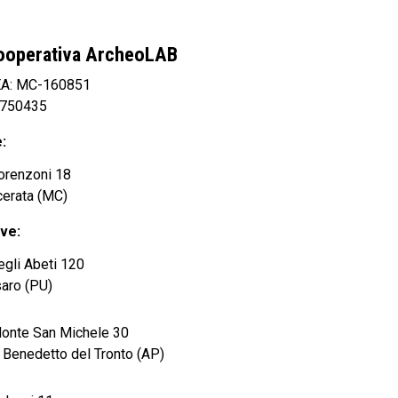
ooperativa ArcheoLAB
EA: MC-160851
0750435
:
orenzoni 18
erata (MC)
ve:
egli Abeti 120
aro (PU)
Monte San Michele 30
Benedetto del Tronto (AP)