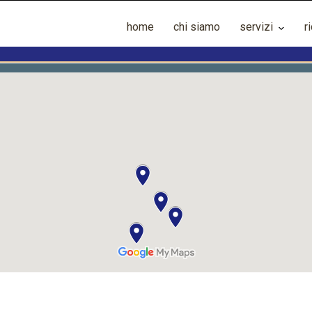
home
chi siamo
servizi
r