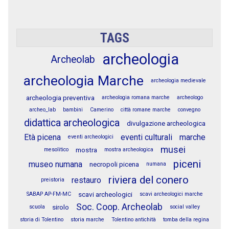
TAGS
archeologia
Archeolab
archeologia Marche
archeologia medievale
archeologia preventiva
archeologia romana marche
archeologo
archeo_lab
bambini
Camerino
città romane marche
convegno
didattica archeologica
divulgazione archeologica
Età picena
eventi culturali
marche
eventi archeologici
musei
mostra
mesolitico
mostra archeologica
piceni
museo numana
necropoli picena
numana
riviera del conero
restauro
preistoria
scavi archeologici
SABAP AP-FM-MC
scavi archeologici marche
Soc. Coop. Archeolab
sirolo
scuola
social valley
storia di Tolentino
storia marche
Tolentino antichità
tomba della regina