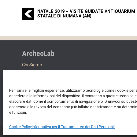
Navigazione articoli
NATALE 2019 – VISITE GUIDATE ANTIQUARIUM
STATALE DI NUMANA (AN)
ArcheoLab
Chi Siamo
Contatti
Lavora con noi
News
Per fornire le migliori esperienze, utilizziamo tecnologie come i cookie per 
accedere alle informazioni del dispositivo. Il consenso a queste tecnologie 
Informativa per il Trattamenteo dei Dati Personali
elaborare dati come il comportamento di navigazione o ID univoci su questo
consenso o la revoca del consenso può influire negativamente su determin
Cookie Policy
e funzioni.
Cookie Policy
Informativa per il Trattamenteo dei Dati Personali