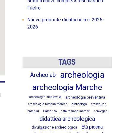
sotto il nuovo complesso scolastico
Filelfo
Nuove proposte didattiche a.s. 2025-
2026
TAGS
archeologia
Archeolab
archeologia Marche
i
archeologia preventiva
archeologia medievale
archeologia romana marche
archeologo
archeo_lab
bambini
Camerino
città romane marche
convegno
didattica archeologica
Età picena
divulgazione archeologica