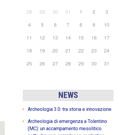
28
29
30
31
1
2
3
4
5
6
7
8
9
10
11
12
13
14
15
16
17
18
19
20
21
22
23
24
25
26
27
28
29
30
31
 365
Outlook Live
NEWS
Archeologia 3.0: tra storia e innovazione
Archeologia di emergenza a Tolentino
(MC): un accampamento mesolitico