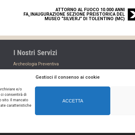
ATTORNO AL FUOCO 10.000 ANNI
FA_INAUGURAZIONE SEZIONE PREISTORICA DEL
MUSEO “SILVERJ” DI TOLENTINO (MC)
I Nostri Servizi
Archeologia Preventiva
Assistenza Archeologica e Scavi
Gestisci il consenso ai cookie
Didattica Archeologica
Musei e Mostre
archiviare e/o
ci consentirà di
Restauro
 sito. Il mancato
ACCETTA
ate caratteristiche
©2017 - ArcheoLAB - Società Cooperativa - P. IVA: 01540750435