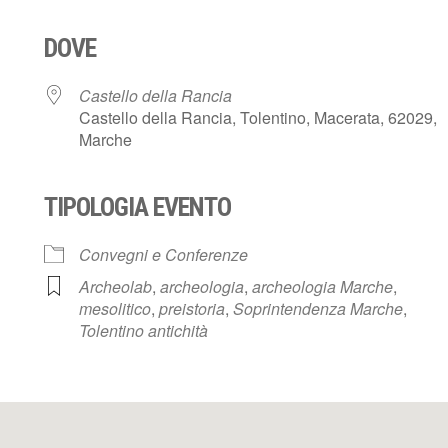
DOVE
Castello della Rancia
Castello della Rancia, Tolentino, Macerata, 62029,
Marche
TIPOLOGIA EVENTO
ndar
iCalendar
Office
Convegni e Conferenze
Archeolab
,
archeologia
,
archeologia Marche
,
mesolitico
,
preistoria
,
Soprintendenza Marche
,
Tolentino antichità