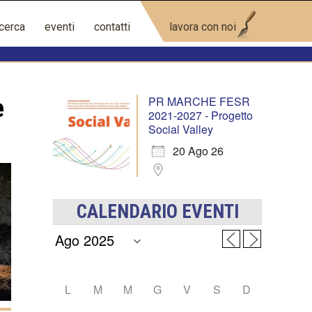
icerca
eventi
contatti
lavora con noi
e
PR MARCHE FESR
2021-2027 - Progetto
Social Valley
20 Ago 26
CALENDARIO EVENTI
L
M
M
G
V
S
D