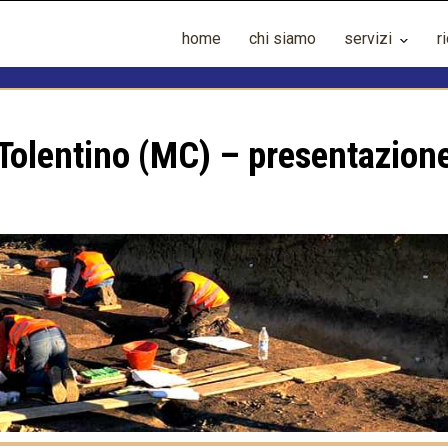
home
chi siamo
servizi
r
 Tolentino (MC) – presentazion