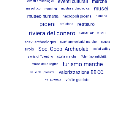
eventi culturali
marche
eventi archeologici
musei
mostra
mesolitico
mostra archeologica
museo numana
necropoli picena
numana
piceni
restauro
preistoria
riviera del conero
SABAP AP-FM-MC
scavi archeologici
scavi archeologici marche
scuola
Soc. Coop. Archeolab
sirolo
social valley
storia di Tolentino
storia marche
Tolentino antichità
turismo marche
tomba della regina
valorizzazione BB.CC.
valle del potenza
visite guidate
val potenza