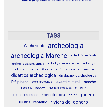
TAGS
archeologia
Archeolab
archeologia Marche
archeologia medievale
archeologia preventiva
archeologia romana marche
archeologo
archeo_lab
bambini
Camerino
città romane marche
convegno
didattica archeologica
divulgazione archeologica
Età picena
eventi culturali
marche
eventi archeologici
musei
mostra
mesolitico
mostra archeologica
piceni
museo numana
necropoli picena
numana
riviera del conero
restauro
preistoria