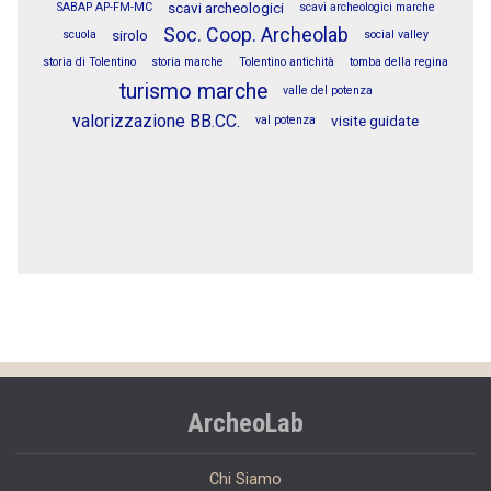
scavi archeologici
SABAP AP-FM-MC
scavi archeologici marche
Soc. Coop. Archeolab
sirolo
scuola
social valley
storia di Tolentino
storia marche
Tolentino antichità
tomba della regina
turismo marche
valle del potenza
valorizzazione BB.CC.
visite guidate
val potenza
ArcheoLab
Chi Siamo