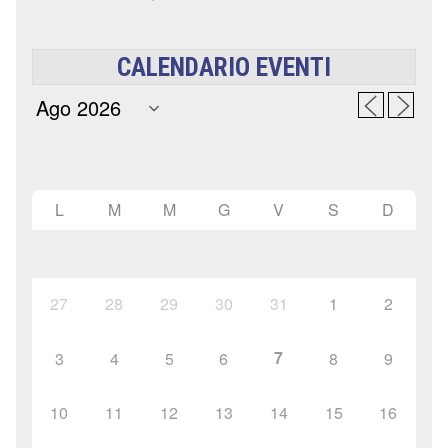
CALENDARIO EVENTI
L
M
M
G
V
S
D
27
28
29
30
31
1
2
7
3
4
5
6
8
9
10
11
12
13
14
15
16