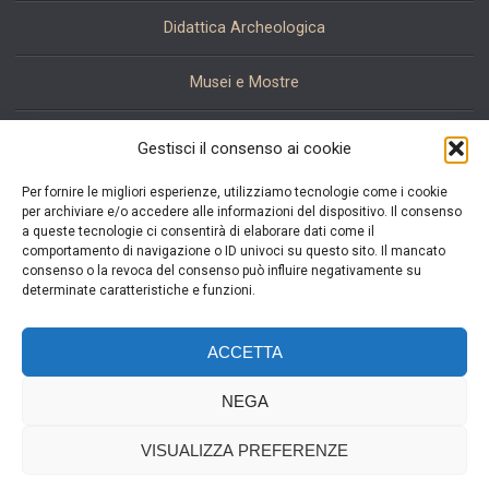
Didattica Archeologica
Musei e Mostre
Restauro
Gestisci il consenso ai cookie
Per fornire le migliori esperienze, utilizziamo tecnologie come i cookie
per archiviare e/o accedere alle informazioni del dispositivo. Il consenso
Resta aggiornato:
a queste tecnologie ci consentirà di elaborare dati come il
comportamento di navigazione o ID univoci su questo sito. Il mancato
iscriviti alla nostra newsletter.
consenso o la revoca del consenso può influire negativamente su
determinate caratteristiche e funzioni.
Email
ACCETTA
acconsento al trattamento dei miei dati personali.
NEGA
VISUALIZZA PREFERENZE