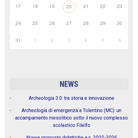
17
18
19
21
22
23
20
24
25
26
27
28
29
30
31
1
2
3
4
5
6
NEWS
Archeologia 3.0: tra storia e innovazione
Archeologia di emergenza a Tolentino (MC): un
accampamento mesolitico sotto il nuovo complesso
scolastico Filelfo
Nuove proposte didattiche a.s. 2025-2026