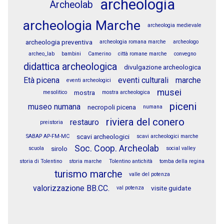
archeologia
Archeolab
archeologia Marche
archeologia medievale
archeologia preventiva
archeologia romana marche
archeologo
archeo_lab
bambini
Camerino
città romane marche
convegno
didattica archeologica
divulgazione archeologica
Età picena
eventi culturali
marche
eventi archeologici
musei
mostra
mesolitico
mostra archeologica
piceni
museo numana
necropoli picena
numana
riviera del conero
restauro
preistoria
scavi archeologici
SABAP AP-FM-MC
scavi archeologici marche
Soc. Coop. Archeolab
sirolo
scuola
social valley
storia di Tolentino
storia marche
Tolentino antichità
tomba della regina
turismo marche
valle del potenza
valorizzazione BB.CC.
visite guidate
val potenza