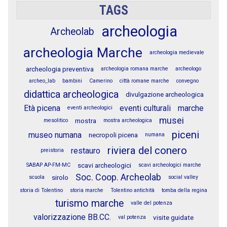
TAGS
archeologia
Archeolab
archeologia Marche
archeologia medievale
archeologia preventiva
archeologia romana marche
archeologo
archeo_lab
bambini
Camerino
città romane marche
convegno
didattica archeologica
divulgazione archeologica
Età picena
eventi culturali
marche
eventi archeologici
musei
mostra
mesolitico
mostra archeologica
piceni
museo numana
necropoli picena
numana
riviera del conero
restauro
preistoria
scavi archeologici
SABAP AP-FM-MC
scavi archeologici marche
Soc. Coop. Archeolab
sirolo
scuola
social valley
storia di Tolentino
storia marche
Tolentino antichità
tomba della regina
turismo marche
valle del potenza
valorizzazione BB.CC.
visite guidate
val potenza