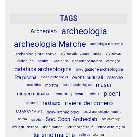
TAGS
archeologia
Archeolab
archeologia Marche
archeologia medievale
archeologia preventiva
archeologia romana marche
archeologo
archeo_lab
bambini
Camerino
città romane marche
convegno
didattica archeologica
divulgazione archeologica
Età picena
eventi culturali
marche
eventi archeologici
musei
mostra
mesolitico
mostra archeologica
piceni
museo numana
necropoli picena
numana
riviera del conero
restauro
preistoria
scavi archeologici
SABAP AP-FM-MC
scavi archeologici marche
Soc. Coop. Archeolab
sirolo
scuola
social valley
storia di Tolentino
storia marche
Tolentino antichità
tomba della regina
turismo marche
valle del potenza